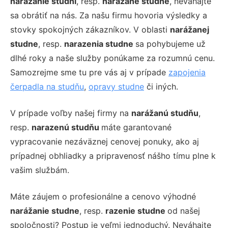
narážanie studní
, resp.
narážané studne
, neváhajte
sa obrátiť na nás. Za našu firmu hovoria výsledky a
stovky spokojných zákazníkov. V oblasti
narážanej
studne
, resp.
narazenia studne
sa pohybujeme už
dlhé roky a naše služby ponúkame za rozumnú cenu.
Samozrejme sme tu pre vás aj v prípade
zapojenia
čerpadla na studňu
,
opravy studne
či iných.
V prípade voľby našej firmy na
narážanú studňu
,
resp.
narazenú studňu
máte garantované
vypracovanie nezáväznej cenovej ponuky, ako aj
prípadnej obhliadky a pripravenosť nášho tímu plne k
vašim službám.
Máte záujem o profesionálne a cenovo výhodné
narážanie studne
, resp.
razenie studne
od našej
spoločnosti? Postup je veľmi jednoduchý. Neváhajte