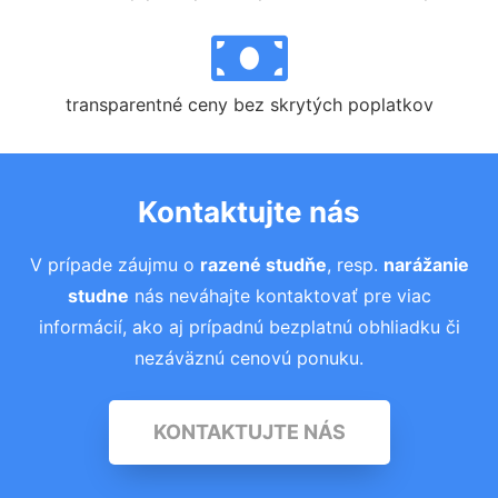
transparentné ceny bez skrytých poplatkov
Kontaktujte nás
V prípade záujmu o
razené studňe
, resp.
narážanie
studne
nás neváhajte kontaktovať pre viac
informácií, ako aj prípadnú bezplatnú obhliadku či
nezáväznú cenovú ponuku.
KONTAKTUJTE NÁS