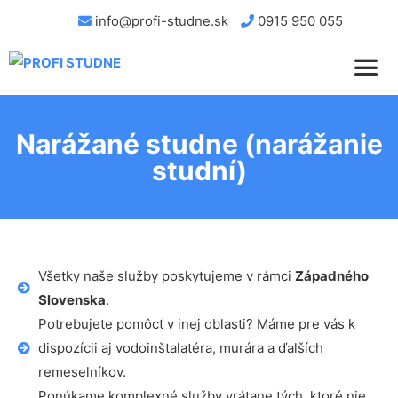
info@profi-studne.sk
0915 950 055
Narážané studne (narážanie
studní)
Všetky naše služby poskytujeme v rámci
Západného
Slovenska
.
Potrebujete pomôcť v inej oblasti? Máme pre vás k
dispozícii aj vodoinštalatéra, murára a ďalších
remeselníkov.
Ponúkame komplexné služby vrátane tých, ktoré nie