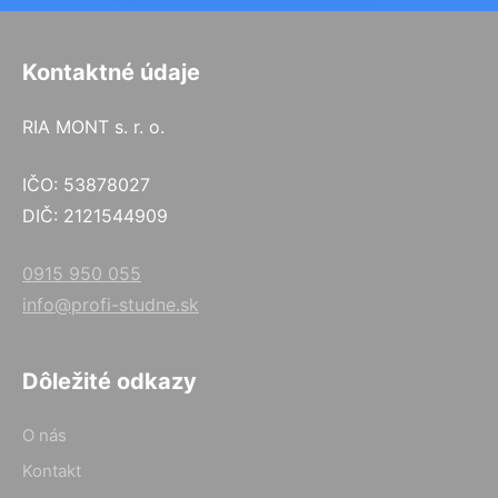
Kontaktné údaje
RIA MONT s. r. o.
IČO: 53878027
DIČ: 2121544909
0915 950 055
info@profi-studne.sk
Dôležité odkazy
O nás
Kontakt